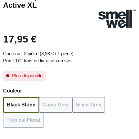
Active XL
17,95 €
Prix régulier :
Contenu :
2 pièce
(8,98 € / 1 pièce)
Prix TTC, frais de livraison en sus
Plus disponible
Sélectionnez
Couleur
Black Stone
Camo Grey
Silver Grey
(Cette option n'est pas disponible pour le moment.)
(Cette option n'est pas disponible pour
(Cette option n'est pas
Tropical Floral
(Cette option n'est pas disponible pour le moment.)