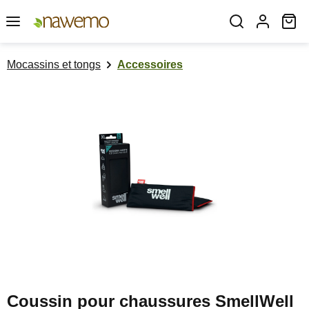
Passer au contenu principal
Le
Mocassins et tongs
Accessoires
Ignorer la galerie d'images
Coussin pour chaussures SmellWell