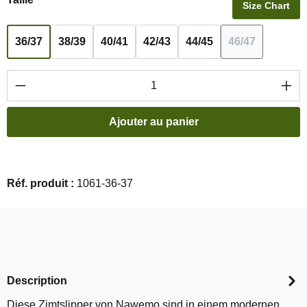
Size Chart
36/37
38/39
40/41
42/43
44/45
46/47
(Cette option
Quantité de produit : Entrez la quantité souha
Ajouter au panier
Réf. produit :
1061-36-37
Description
Diese Zimtslipper von Nawemo sind in einem modernen