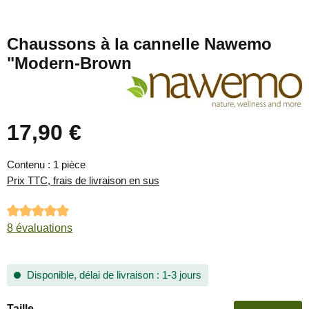
Chaussons à la cannelle Nawemo
"Modern-Brown
17,90 €
Prix régulier :
Contenu :
1 pièce
Prix TTC, frais de livraison en sus
Note moyenne de 5 sur 5 étoiles
8 évaluations
Disponible, délai de livraison : 1-3 jours
Sélectionnez
Taille