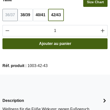
Size Chart
36/37
38/39
40/41
42/43
(Cette option n'est pas disponible pour le moment.)
Quantité de produit : Entrez la quantité souha
Ajouter au panier
Réf. produit :
1003-42-43
Description
Wellness für die Füße Wirkung: gegen Fußgeruch