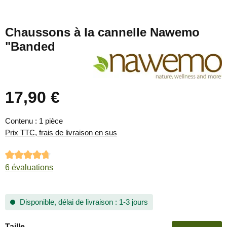
Chaussons à la cannelle Nawemo
"Banded
17,90 €
Prix régulier :
Contenu :
1 pièce
Prix TTC, frais de livraison en sus
Note moyenne de 4.83 sur 5 étoiles
6 évaluations
Disponible, délai de livraison : 1-3 jours
Sélectionnez
Taille