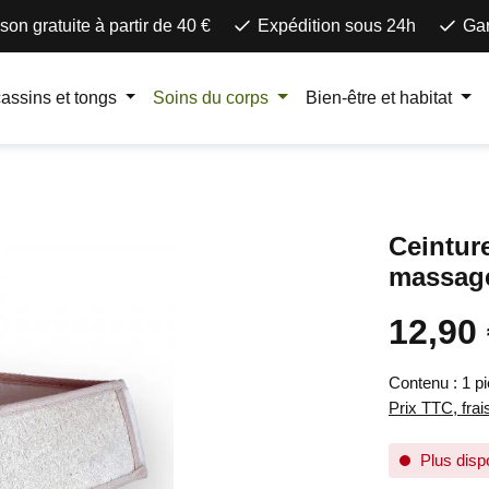
ison gratuite à partir de 40 €
Expédition sous 24h
Gar
assins et tongs
Soins du corps
Bien-être et habitat
Ceintur
massage
12,90
Prix régulier 
Contenu :
1 p
Prix TTC, frai
Plus disp