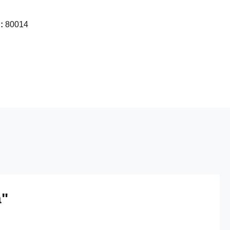
 :
80014
a"