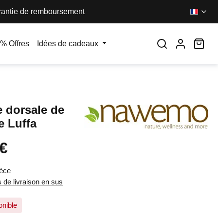
antie de remboursement
Le 
% Offres
Idées de cadeaux
e dorsale de
 Luffa
 €
:
ièce
s de livraison en sus
onible