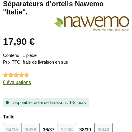
Séparateurs d'orteils Nawemo
"Italie".
17,90 €
Prix régulier :
Contenu :
1 pièce
Prix TTC, frais de livraison en sus
Note moyenne de 4.83 sur 5 étoiles
6 évaluations
Disponible, délai de livraison : 1-3 jours
Sélectionnez
Taille
34/35
35/36
36/37
37/38
38/39
39/40