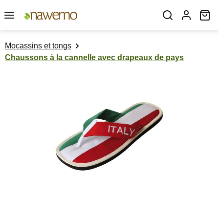
Passer au contenu principal
Le
Mocassins et tongs
Chaussons à la cannelle avec drapeaux de pays
Ignorer la galerie d'images